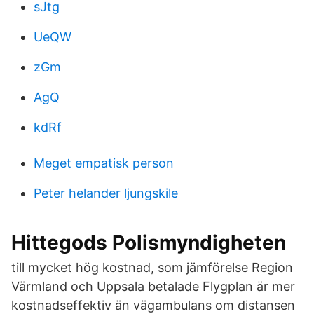
sJtg
UeQW
zGm
AgQ
kdRf
Meget empatisk person
Peter helander ljungskile
Hittegods Polismyndigheten
till mycket hög kostnad, som jämförelse Region
Värmland och Uppsala betalade Flygplan är mer
kostnadseffektiv än vägambulans om distansen